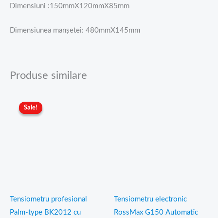
Dimensiuni :150mmX120mmX85mm
Dimensiunea manșetei: 480mmX145mm
Produse similare
Prețul
Prețul
inițial
curent
Sale!
Sale!
a
este:
fost:
99,00 lei.
150,00 lei.
Tensiometru profesional
Tensiometru electronic
Palm-type BK2012 cu
RossMax G150 Automatic