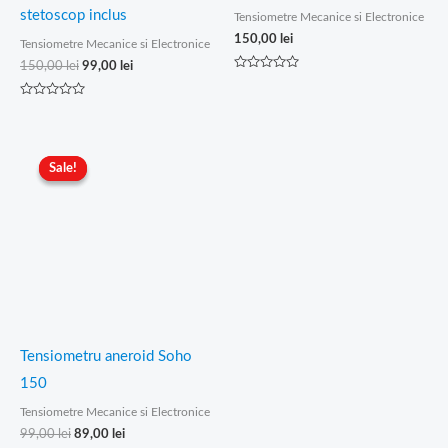
stetoscop inclus
Tensiometre Mecanice si Electronice
150,00
lei
Tensiometre Mecanice si Electronice
150,00
lei
99,00
lei
Evaluat
la
0
Evaluat
din
la
5
0
din
Prețul
Prețul
5
inițial
curent
Sale!
Sale!
a
este:
fost:
89,00 lei.
99,00 lei.
Tensiometru aneroid Soho
150
Tensiometre Mecanice si Electronice
99,00
lei
89,00
lei