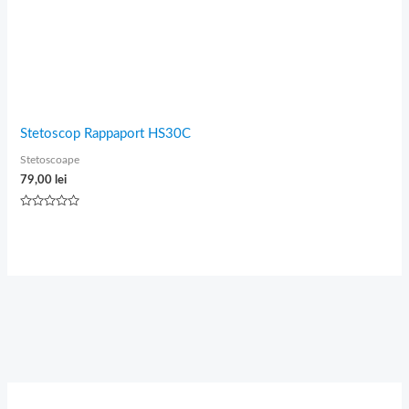
Stetoscop Rappaport HS30C
Stetoscoape
79,00
lei
Evaluat
la
0
din
5