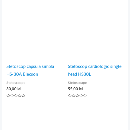
Stetoscop capsula simpla
Stetoscop cardiologic single
HS-30A Elecson
head HS30L
Stetoscoape
Stetoscoape
30,00
lei
55,00
lei
Evaluat
Evaluat
la
la
0
0
din
din
5
5