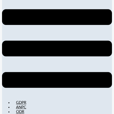
GDPR
ANPC
ODR