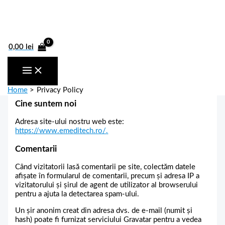
Skip
Menu
to
content
0,00
lei
Home
Privacy Policy
Cine suntem noi
Adresa site-ului nostru web este:
https://www.emeditech.ro/
.
Comentarii
Când vizitatorii lasă comentarii pe site, colectăm datele
afișate în formularul de comentarii, precum și adresa IP a
vizitatorului și șirul de agent de utilizator al browserului
pentru a ajuta la detectarea spam-ului.
Un șir anonim creat din adresa dvs. de e-mail (numit și
hash) poate fi furnizat serviciului Gravatar pentru a vedea