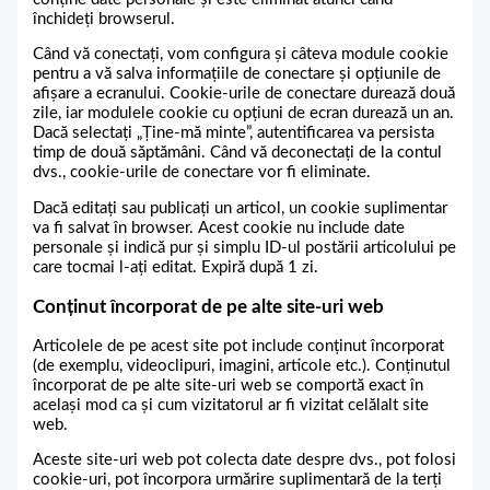
închideți browserul.
Când vă conectați, vom configura și câteva module cookie
pentru a vă salva informațiile de conectare și opțiunile de
afișare a ecranului. Cookie-urile de conectare durează două
zile, iar modulele cookie cu opțiuni de ecran durează un an.
Dacă selectați „Ține-mă minte”, autentificarea va persista
timp de două săptămâni. Când vă deconectați de la contul
dvs., cookie-urile de conectare vor fi eliminate.
Dacă editați sau publicați un articol, un cookie suplimentar
va fi salvat în browser. Acest cookie nu include date
personale și indică pur și simplu ID-ul postării articolului pe
care tocmai l-ați editat. Expiră după 1 zi.
Conținut încorporat de pe alte site-uri web
Articolele de pe acest site pot include conținut încorporat
(de exemplu, videoclipuri, imagini, articole etc.). Conținutul
încorporat de pe alte site-uri web se comportă exact în
același mod ca și cum vizitatorul ar fi vizitat celălalt site
web.
Aceste site-uri web pot colecta date despre dvs., pot folosi
cookie-uri, pot încorpora urmărire suplimentară de la terți