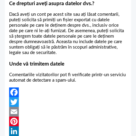
Ce drepturi aveți asupra datelor dvs.?
Dacă aveți un cont pe acest site sau ați lăsat comentarii,
puteți solicita să primiți un fișier exportat cu datele
personale pe care le deținem despre dvs., inclusiv orice
date pe care ni le-ați furnizat. De asemenea, puteți solicita
să ștergem toate datele personale pe care le deținem
despre dumneavoastră. Aceasta nu include datele pe care
suntem obligați să le păstrăm în scopuri administrative,
legale sau de securitate.
Unde vă trimitem datele
Comentariile vizitatorilor pot fi verificate printr-un serviciu
automat de detectare a spam-ului.
Facebook
Twitter
Email
Pinterest