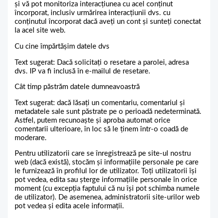
și vă pot monitoriza interacțiunea cu acel conținut
încorporat, inclusiv urmărirea interacțiunii dvs. cu
conținutul încorporat dacă aveți un cont și sunteți conectat
la acel site web.
Cu cine împărtășim datele dvs
Text sugerat: Dacă solicitați o resetare a parolei, adresa
dvs. IP va fi inclusă în e-mailul de resetare.
Cât timp păstrăm datele dumneavoastră
Text sugerat: dacă lăsați un comentariu, comentariul și
metadatele sale sunt păstrate pe o perioadă nedeterminată.
Astfel, putem recunoaște și aproba automat orice
comentarii ulterioare, în loc să le ținem într-o coadă de
moderare.
Pentru utilizatorii care se înregistrează pe site-ul nostru
web (dacă există), stocăm și informațiile personale pe care
le furnizează în profilul lor de utilizator. Toți utilizatorii își
pot vedea, edita sau șterge informațiile personale în orice
moment (cu excepția faptului că nu își pot schimba numele
de utilizator). De asemenea, administratorii site-urilor web
pot vedea și edita acele informații.