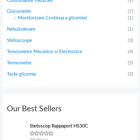
Consumabile medicale
(9)
Glucometre
(7)
Monitorizare Continua a glicemiei
(1)
Nebulizatoare
(1)
Stetoscoape
(3)
Tensiometre Mecanice si Electronice
(4)
Termometre
(5)
Teste glicemie
(3)
Our Best Sellers
Stetoscop Rappaport HS30C
E