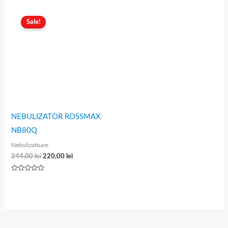
Prețul
Prețul
inițial
curent
Sale!
a
este:
fost:
220,00 lei.
244,00 lei.
NEBULIZATOR ROSSMAX
NB80Q
Nebulizatoare
244,00
lei
220,00
lei
Evaluat
la
0
din
5