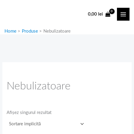
Skip
to
0,00
lei
content
Home
Produse
Nebulizatoare
Nebulizatoare
Afișez singurul rezultat