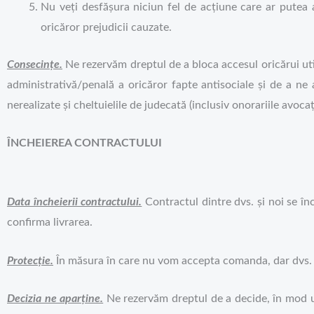
Nu veți desfășura niciun fel de acțiune care ar putea a
oricăror prejudicii cauzate.
Consecințe.
Ne rezervăm dreptul de a bloca accesul oricărui uti
administrativă/penală a oricăror fapte antisociale și de a ne a
nerealizate și cheltuielile de judecată (inclusiv onorariile avocați
ÎNCHEIEREA CONTRACTULUI
Data încheierii contractului.
Contractul dintre dvs. și noi se în
confirma livrarea.
Protecție.
În măsura în care nu vom accepta comanda, dar dvs. 
Decizia ne aparține.
Ne rezervăm dreptul de a decide, în mod un