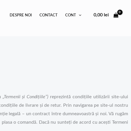
0,00
lei
DESPRE NOI
CONTACT
CONT
u
„Termenii și Condițiile”)
reprezintă condițiile utilizării site-ului
ondițiile de livrare și de retur. Prin navigarea pe site-ul nostru
nție legală – un contract între dumneavoastră și noi. Vă rugăm
u a plasa o comandă. Dacă nu sunteți de acord cu acești Termeni