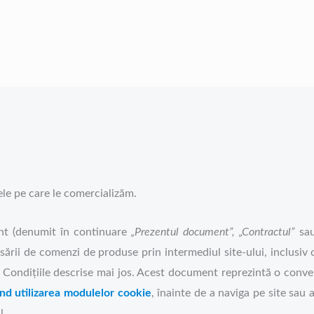
le pe care le comercializăm.
nt (denumit în continuare
„Prezentul document”, „Contractul”
sa
sării de comenzi de produse prin intermediul site-ului, inclusiv c
i Condițiile descrise mai jos. Acest document reprezintă o conve
vind utilizarea modulelor cookie
, înainte de a naviga pe site sa
l.