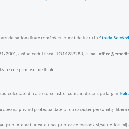
tate de naționalitate română cu punct de lucru în
Strada Semănăt
/931/2001, având codul fiscal RO14238283, e-mail
office@emedit
izarea de produse medicale.
sau colectate din alte surse astfel cum am descris pe larg în
Poli
ropeană privind protecția datelor cu caracter personal și libera c
i sau prin interacțiunea cu noi prin orice metodă și/sau orice mi