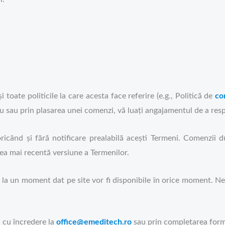
 toate politicile la care acesta face referire (e.g., Politică de
con
ru sau prin plasarea unei comenzi, vă luați angajamentul de a respe
când și fără notificare prealabilă acești Termeni. Comenzii d
ea mai recentă versiune a Termenilor.
 la un moment dat pe site vor fi disponibile în orice moment. N
a cu încredere la
office@emeditech.ro
sau prin completarea formu