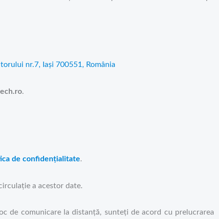
orului nr.7, Iași 700551, România
ech.ro
.
tica de confidențialitate
.
irculație a acestor date.
jloc de comunicare la distanță, sunteți de acord cu prelucrarea