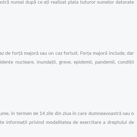
stră numai după ce ați realizat plata tuturor sumelor datorate
caz de forță majoră sau un caz fortuit. Forța majoră include, dar
idente nucleare, inundații, greve, epidemii, pandemii, condiții
ume, în termen de 14 zile din ziua în care dumneavoastră sau o
te informații privind modalitatea de exercitare a dreptului de