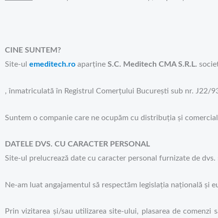
CINE SUNTEM?
Site-ul
emeditech.ro
aparține
S.C. Meditech CMA S.R.L.
socie
, înmatriculată în Registrul Comerțului București sub nr. J22
Suntem o companie care ne ocupăm cu distribuția și comercial
DATELE DVS. CU CARACTER PERSONAL
Site-ul prelucrează date cu caracter personal furnizate de dvs. 
Ne-am luat angajamentul să respectăm legislația națională și eu
Prin vizitarea și/sau utilizarea site-ului, plasarea de comenz