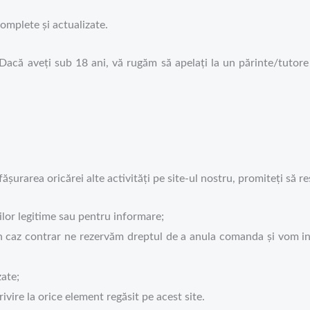
complete și actualizate.
Dacă aveți sub 18 ani, vă rugăm să apelați la un părinte/tutor
șurarea oricărei alte activități pe site-ul nostru, promiteți să r
ilor legitime sau pentru informare;
n caz contrar ne rezervăm dreptul de a anula comanda și vom in
zate;
ivire la orice element regăsit pe acest site.