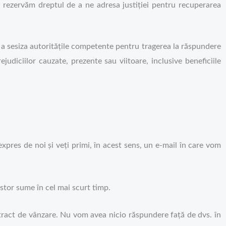
e rezervăm dreptul de a ne adresa justiției pentru recuperarea
e a sesiza autoritățile competente pentru tragerea la răspundere
judiciilor cauzate, prezente sau viitoare, inclusive beneficiile
pres de noi și veți primi, în acest sens, un e-mail în care vom
tor sume în cel mai scurt timp.
ntract de vânzare. Nu vom avea nicio răspundere față de dvs. în