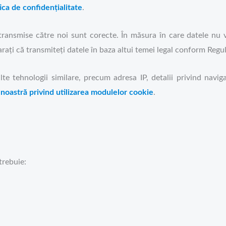
ica de confidențialitate
.
transmise către noi sunt corecte. În măsura în care datele nu vă
larați că transmiteți datele în baza altui temei legal conform Reg
e tehnologii similare, precum adresa IP, detalii privind navigat
 noastră privind utilizarea modulelor cookie
.
trebuie: