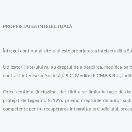
PROPRIETATEA INTELECTUALĂ
Întregul conținut al site-ului este proprietatea intelectuală a
S.
Utilizatorii site-ului nu au dreptul de a descărca, modifica parți
contrară intereselor Societății
S.C. Meditech CMA S.R.L.,
indi
Orice conținut (incluzând, dar fără a se limita la baze de dat
protejat de Legea nr. 8/1996 privind drepturile de autor și dr
competente pentru recuperarea integrală a prejudiciului, precu