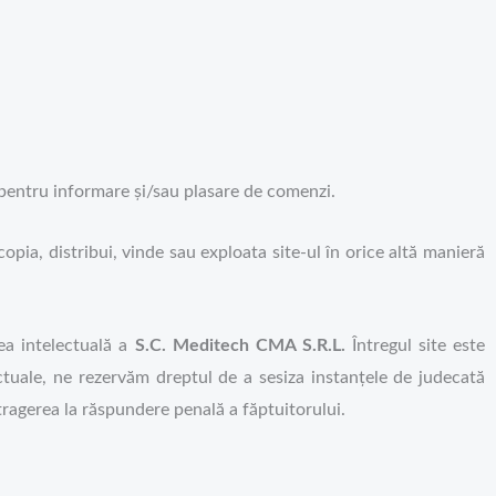
r pentru informare și/sau plasare de comenzi.
 copia, distribui, vinde sau exploata site-ul în orice altă manieră
tea intelectuală a
S.C. Meditech CMA S.R.L.
Întregul site este
ectuale, ne rezervăm dreptul de a sesiza instanțele de judecată
ragerea la răspundere penală a făptuitorului.