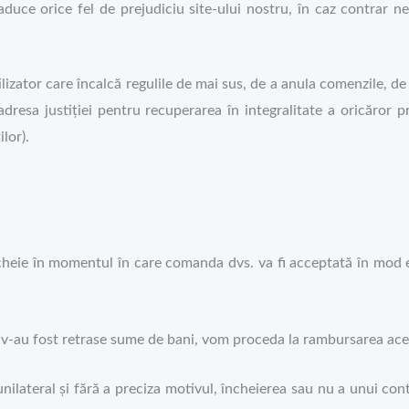
duce orice fel de prejudiciu site-ului nostru, în caz contrar n
lizator care încalcă regulile de mai sus, de a anula comenzile, d
dresa justiției pentru recuperarea în integralitate a oricăror pre
lor).
cheie în momentul în care comanda dvs. va fi acceptată în mod ex
v-au fost retrase sume de bani, vom proceda la rambursarea aces
ilateral și fără a preciza motivul, încheierea sau nu a unui co