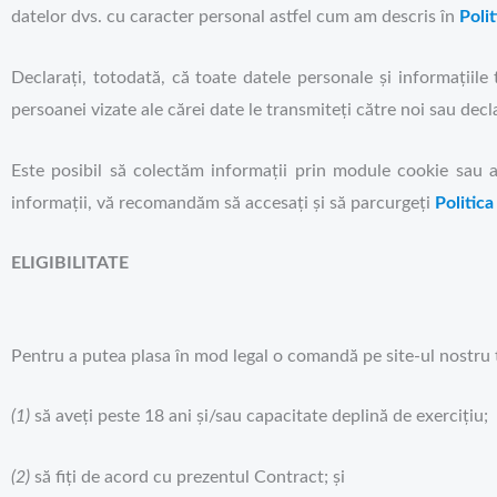
datelor dvs. cu caracter personal astfel cum am descris în
Polit
Declarați, totodată, că toate datele personale și informațiile 
persoanei vizate ale cărei date le transmiteți către noi sau dec
Este posibil să colectăm informații prin module cookie sau alt
informații, vă recomandăm să accesați și să parcurgeți
Politica
ELIGIBILITATE
Pentru a putea plasa în mod legal o comandă pe site-ul nostru 
(1)
să aveți peste 18 ani și/sau capacitate deplină de exercițiu;
(2)
să fiți de acord cu prezentul Contract; și