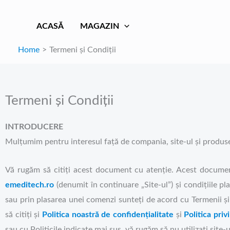
Skip
to
ACASĂ
MAGAZIN
content
Home
Termeni și Condiții
Termeni și Condiții
INTRODUCERE
Mulțumim pentru interesul față de compania, site-ul și produse
Vă rugăm să citiți acest document cu atenție. Acest docume
emeditech.ro
(denumit în continuare „Site-ul”) și condițiile pla
sau prin plasarea unei comenzi sunteți de acord cu Termenii ș
să citiți și
Politica noastră de confidențialitate
și
Politica pri
sau cu Politicile indicate mai sus, vă rugăm să nu utilizați site-u