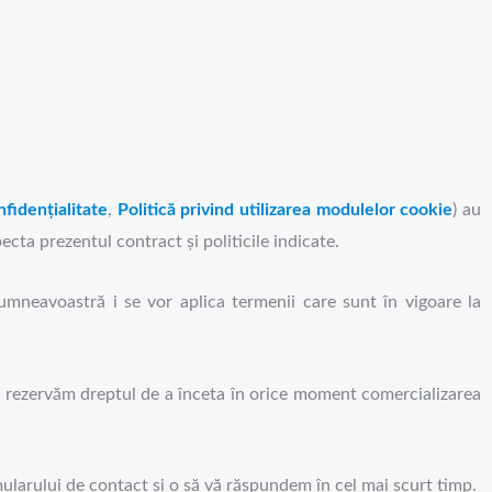
fidențialitate
,
Politică privind utilizarea modulelor cookie
) au
cta prezentul contract și politicile indicate.
umneavoastră i se vor aplica termenii care sunt în vigoare la
e rezervăm dreptul de a înceta în orice moment comercializarea
larului de contact și o să vă răspundem în cel mai scurt timp.