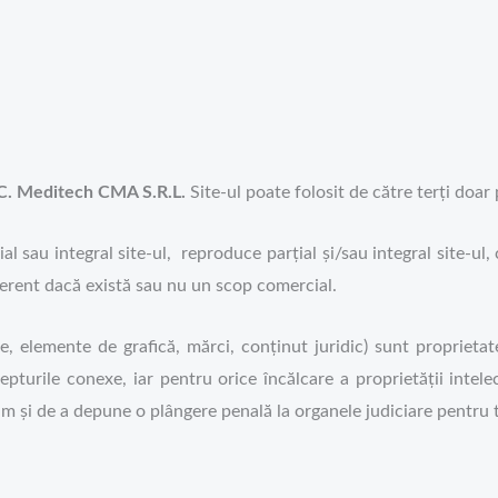
C. Meditech CMA S.R.L.
Site-ul poate folosit de către terți doa
al sau integral site-ul, reproduce parțial și/sau integral site-ul,
ferent dacă există sau nu un scop comercial.
e, elemente de grafică, mărci, conținut juridic) sunt proprieta
epturile conexe, iar pentru orice încălcare a proprietății intel
m și de a depune o plângere penală la organele judiciare pentru t