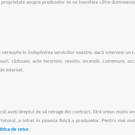
 proprietate asupra produselor se va transfera către dumneavoa
u nereușite în îndeplinirea serviciilor noastre, dacă intervine un 
uri, războaie, acte teroriste, revolte, incendii, cutremure, acc
de internet.
ă) aveți dreptul de vă retrage din contract, fără vreun motiv an
torul, a intrat în posesia fizică a produselor. Pentru mai mul
litica de retur
.