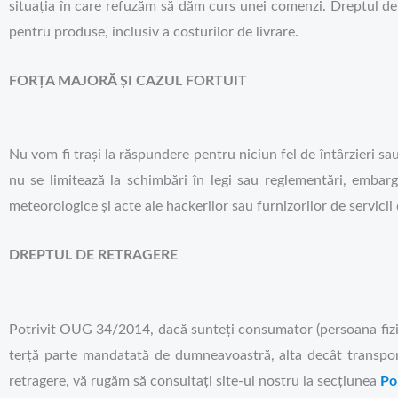
situația în care refuzăm să dăm curs unei comenzi. Dreptul de
pentru produse, inclusiv a costurilor de livrare.
FORȚA MAJORĂ ȘI CAZUL FORTUIT
Nu vom fi trași la răspundere pentru niciun fel de întârzieri sa
nu se limitează la schimbări în legi sau reglementări, embargo
meteorologice și acte ale hackerilor sau furnizorilor de servicii 
DREPTUL DE RETRAGERE
Potrivit OUG 34/2014, dacă sunteți consumator (persoana fizic
terță parte mandatată de dumneavoastră, alta decât transporta
retragere, vă rugăm să consultați site-ul nostru la secțiunea
Po