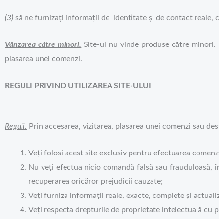
(3)
să ne furnizați informații de identitate și de contact reale, 
Vânzarea către minori.
Site-ul nu vinde produse către minori. 
plasarea unei comenzi.
REGULI PRIVIND UTILIZAREA SITE-ULUI
Reguli.
Prin accesarea, vizitarea, plasarea unei comenzi sau desfă
Veți folosi acest site exclusiv pentru efectuarea comenz
Nu veți efectua nicio comandă falsă sau frauduloasă, î
recuperarea oricăror prejudicii cauzate;
Veți furniza informații reale, exacte, complete și actuali
Veți respecta drepturile de proprietate intelectuală cu pr