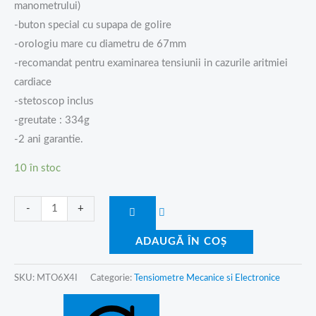
manometrului)
-buton special cu supapa de golire
-orologiu mare cu diametru de 67mm
-recomandat pentru examinarea tensiunii in cazurile aritmiei
cardiace
-stetoscop inclus
-greutate : 334g
-2 ani garantie.
10 în stoc
-
+
ADAUGĂ ÎN COȘ
SKU:
MTO6X4I
Categorie:
Tensiometre Mecanice si Electronice