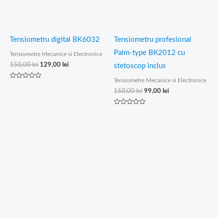
Tensiometru digital BK6032
Tensiometru profesional
Palm-type BK2012 cu
Tensiometre Mecanice si Electronice
150,00
lei
129,00
lei
stetoscop inclus
Tensiometre Mecanice si Electronice
Evaluat
la
150,00
lei
99,00
lei
0
din
5
Evaluat
la
0
din
5