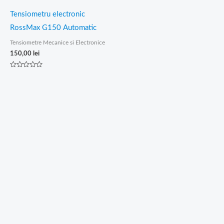
Tensiometru electronic
RossMax G150 Automatic
Tensiometre Mecanice si Electronice
150,00
lei
Evaluat
la
0
din
5