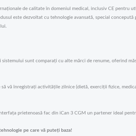
rnaționale de calitate în domeniul medical, inclusiv CE pentru u
odusul este dezvoltat cu tehnologie avansată, special concepută pe
lui.
 ai sistemului sunt comparați cu alte mărci de renume, oferind măsu
 vă înregistrați activitățile zilnice (dietă, exerciții fizice, me
i interfața prietenoasă fac din iCan 3 CGM un partener ideal pentru
tehnologie pe care vă puteți baza!