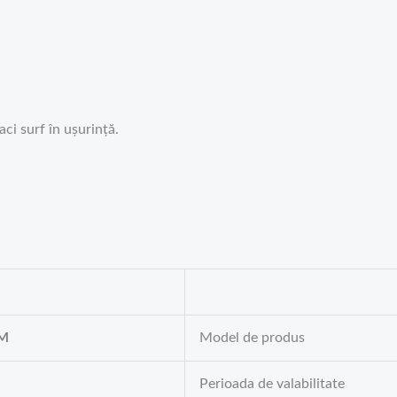
faci surf în ușurință.
GM
Model de produs
Perioada de valabilitate