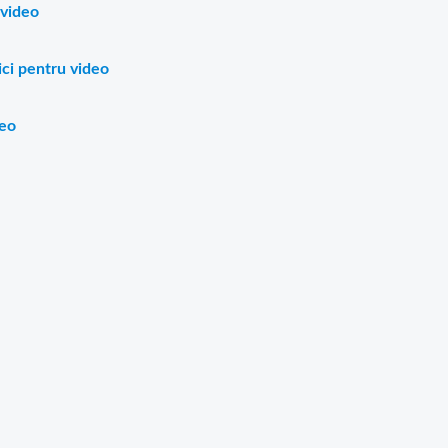
u video
ici pentru video
deo