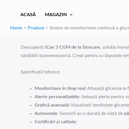
Skip
to
ACASĂ
MAGAZIN
content
Home
Produse
Sistem de monitorizare continuă a gluc
Descoperiți
iCan 3 CGM de la Sinocare
, soluția inov
sănătății dumneavoastră. Creat pentru a răspunde nevoi
Specificații tehnice:
Monitorizare în timp real
: Afișează glicemia la
Alerte personalizabile:
Setează alerte pentru va
Grafică avansată:
Vizualizați tendințele glicemie
Autonomie:
Senzorii au o durată de viață de
pân
Certificări și calitate
: