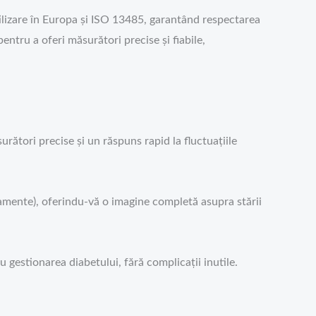
tilizare în Europa și ISO 13485, garantând respectarea
ntru a oferi măsurători precise și fiabile,
rători precise și un răspuns rapid la fluctuațiile
dicamente), oferindu-vă o imagine completă asupra stării
 gestionarea diabetului, fără complicații inutile.