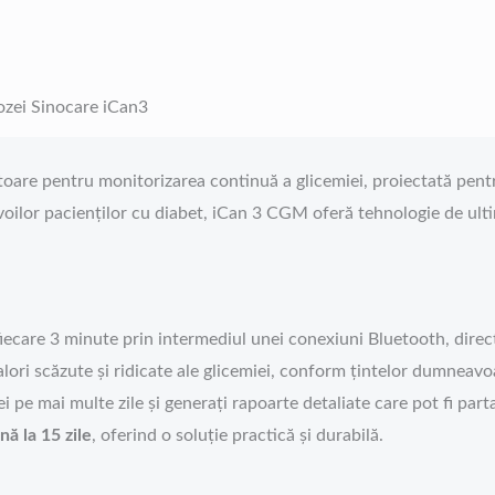
ozei Sinocare iCan3
atoare pentru monitorizarea continuă a glicemiei, proiectată pentr
lor pacienților cu diabet, iCan 3 CGM oferă tehnologie de ultimă
 fiecare 3 minute prin intermediul unei conexiuni Bluetooth, dire
lori scăzute și ridicate ale glicemiei, conform țintelor dumneavo
i pe mai multe zile și generați rapoarte detaliate care pot fi part
ă la 15 zile
, oferind o soluție practică și durabilă.