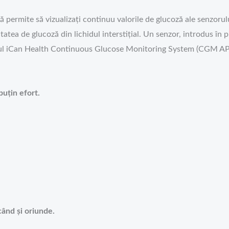
vă permite să vizualizați continuu valorile de glucoză ale senzorul
ea de glucoză din lichidul interstițial. Un senzor, introdus în pie
-ul iCan Health Continuous Glucose Monitoring System (CGM APP).
puțin efort.
când și oriunde.