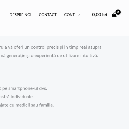
0,00
lei
DESPRE NOI
CONTACT
CONT
u a vă oferi un control precis și în timp real asupra
 generație și o experiență de utilizare intuitivă.
ct pe smartphone-ul dvs.
astră individuale.
ajate cu medicii sau familia.