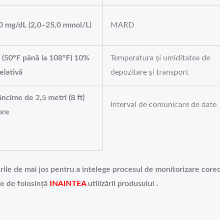
0 mg/dL (2,0–25,0 mmol/L)
MARD
 (50°F până la 108°F) 10%
Temperatura și umiditatea de
elativă
depozitare și transport
âncime de 2,5 metri (8 ft)
Interval de comunicare de date
ore
ile de mai jos pentru a intelege procesul de monitorizare corec
ile de folosință
INAINTEA
utilizării produsului .